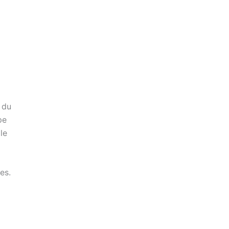
 du
pe
le
es.