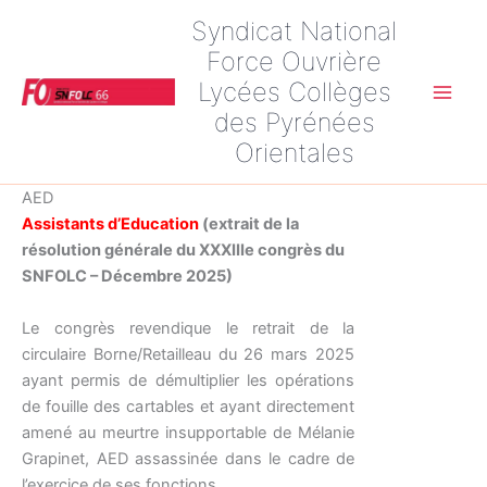
Aller
Syndicat National
au
Force Ouvrière
contenu
Lycées Collèges
Main
des Pyrénées
Orientales
Men
AED
Assistants d’Education
(extrait de la
résolution générale du XXXIIIe congrès du
SNFOLC – Décembre 2025)
Le congrès revendique le retrait de la
circulaire Borne/Retailleau du 26 mars 2025
ayant permis de démultiplier les opérations
de fouille des cartables et ayant directement
amené au meurtre insupportable de Mélanie
Grapinet, AED assassinée dans le cadre de
l’exercice de ses fonctions.