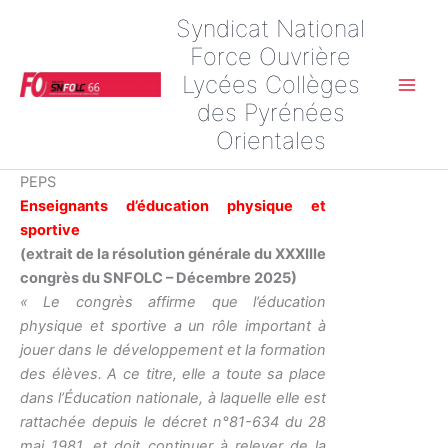
Aller
Syndicat National
au
Force Ouvrière
contenu
Lycées Collèges
Main
des Pyrénées
Orientales
Men
PEPS
Enseignants d’éducation physique et
sportive
(extrait de la résolution générale du XXXIIIe
congrès du SNFOLC – Décembre 2025)
« Le congrès affirme que l’éducation
physique et sportive a un rôle important à
jouer dans le développement et la formation
des élèves. A ce titre, elle a toute sa place
dans l’Éducation nationale, à laquelle elle est
rattachée depuis le décret n°81-634 du 28
mai 1981, et doit continuer à relever de la