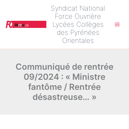
Aller
Syndicat National
au
Force Ouvrière
contenu
Lycées Collèges
Main
des Pyrénées
Orientales
Men
Communiqué de rentrée
09/2024 : « Ministre
fantôme / Rentrée
désastreuse… »